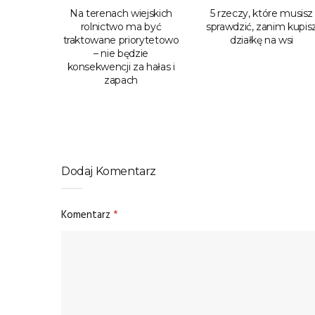
zpieczyć
Na terenach wiejskich
5 rzeczy, które musisz
ałce?
rolnictwo ma być
sprawdzić, zanim kupis
traktowane priorytetowo
działkę na wsi
– nie będzie
konsekwencji za hałas i
zapach
Dodaj Komentarz
Komentarz
*