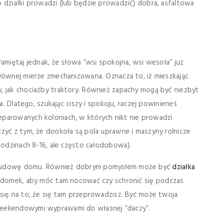
 działki prowadzi (lub będzie prowadzić) dobra, asfaltowa
amiętaj jednak, że słowa “wsi spokojna, wsi wesoła” już
głównej mierze zmechanizowana. Oznacza to, iż mieszkając
, jak chociażby traktory. Również zapachy mogą być niezbyt
a. Dlatego, szukając ciszy i spokoju, raczej powinieneś
eparowanych koloniach, w których nikt nie prowadzi
zyć z tym, że dookoła są pola uprawne i maszyny rolnicze
 godzinach 8-16, ale często całodobowa).
 budowę domu. Również dobrym pomysłem może być
działka
i domek, aby móc tam nocować czy schronić się podczas
się na to, że się tam przeprowadzisz. Być może twoja
weekendowymi wyprawami do własnej “daczy”.