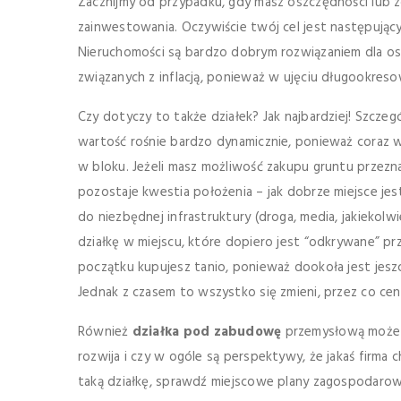
Zacznijmy od przypadku, gdy masz oszczędności lub 
zainwestowania. Oczywiście twój cel jest następujący:
Nieruchomości są bardzo dobrym rozwiązaniem dla os
związanych z inflacją, ponieważ w ujęciu długookres
Czy dotyczy to także działek? Jak najbardziej! Szczeg
wartość rośnie bardzo dynamicznie, ponieważ coraz 
w bloku. Jeżeli masz możliwość zakupu gruntu prze
pozostaje kwestia położenia – jak dobrze miejsce je
do niezbędnej infrastruktury (droga, media, jakiekolw
działkę w miejscu, które dopiero jest “odkrywane” 
początku kupujesz tanio, ponieważ dookoła jest jesz
Jednak z czasem to wszystko się zmieni, przez co cen
Również
działka pod zabudowę
przemysłową może by
rozwija i czy w ogóle są perspektywy, że jakaś firma
taką działkę, sprawdź miejscowe plany zagospodarow