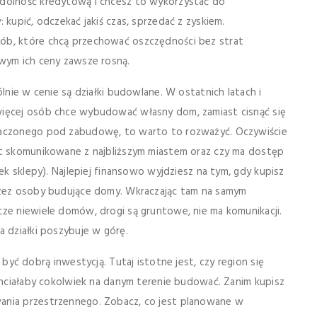
zdolność kredytową i chcesz to wykorzystać do
 kupić, odczekać jakiś czas, sprzedać z zyskiem.
ób, które chcą przechować oszczędności bez strat
owym ich ceny zawsze rosną.
ólnie w cenie są działki budowlane. W ostatnich latach i
więcej osób chce wybudować własny dom, zamiast cisnąć się
znaczonego pod zabudowę, to warto to rozważyć. Oczywiście
st skomunikowane z najbliższym miastem oraz czy ma dostęp
iek sklepy). Najlepiej finansowo wyjdziesz na tym, gdy kupisz
przez osoby budujące domy. Wkraczając tam na samym
cze niewiele domów, drogi są gruntowe, nie ma komunikacji.
a działki poszybuje w górę.
ć dobrą inwestycją. Tutaj istotne jest, czy region się
 chciałaby cokolwiek na danym terenie budować. Zanim kupisz
ania przestrzennego. Zobacz, co jest planowane w