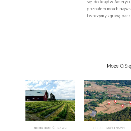
się do krajów Ameryk
poznałem moich najwspa
tworzymy zgraną paczk
Może Ci Si
NA WSI
NIERUCHOMOŚCI NA WSI
NIERUCHOMOŚCI NA WSI