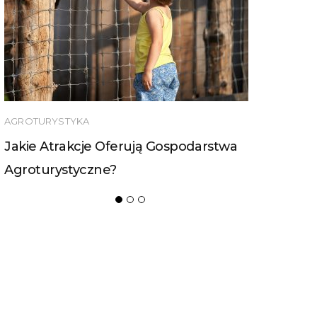
NIERUCHOMOŚCI NA WSI
Jak Można Wybudować Się Na Działce
Rolnej