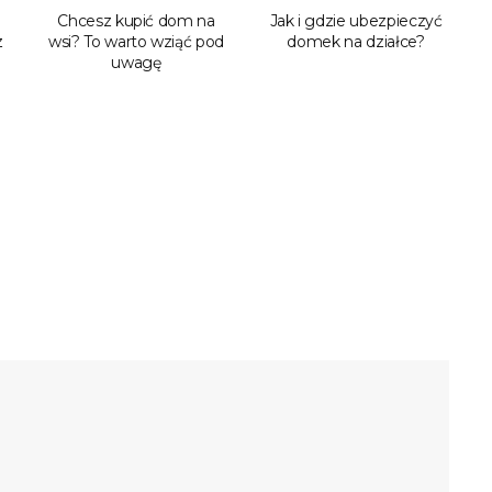
Chcesz kupić dom na
Jak i gdzie ubezpieczyć
z
wsi? To warto wziąć pod
domek na działce?
uwagę