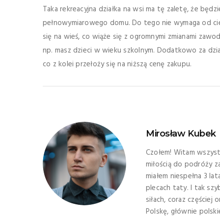
Taka rekreacyjna działka na wsi ma tę zaletę, że bę
pełnowymiarowego domu. Do tego nie wymaga od ciebi
się na wieś, co wiąże się z ogromnymi zmianami zawod
np. masz dzieci w wieku szkolnym. Dodatkowo za dział
co z kolei przełoży się na niższą cenę zakupu.
Mirosław Kubek
Czołem! Witam wszystk
miłością do podróży zar
miałem niespełna 3 la
plecach taty. I tak s
siłach, coraz częście
Polskę, głównie polsk