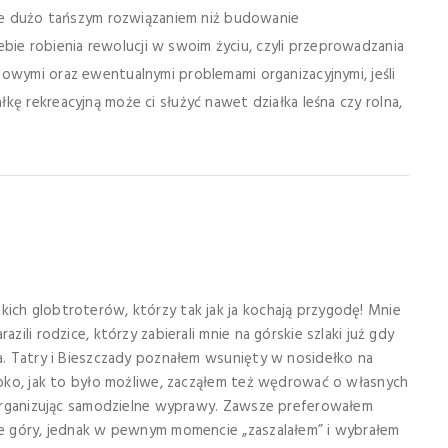
dzie dużo tańszym rozwiązaniem niż budowanie
e robienia rewolucji w swoim życiu, czyli przeprowadzania
owymi oraz ewentualnymi problemami organizacyjnymi, jeśli
kę rekreacyjną może ci służyć nawet działka leśna czy rolna,
ich globtroterów, którzy tak jak ja kochają przygodę! Mnie
azili rodzice, którzy zabierali mnie na górskie szlaki już gdy
ta. Tatry i Bieszczady poznałem wsunięty w nosidełko na
zybko, jak to było możliwe, zacząłem też wędrować o własnych
j organizując samodzielne wyprawy. Zawsze preferowałem
ie góry, jednak w pewnym momencie „zaszalałem” i wybrałem