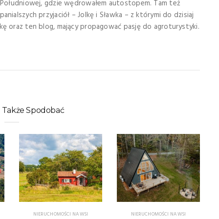
i Południowej, gdzie wędrowałem autostopem. Tam też
nialszych przyjaciół – Jolkę i Sławka – z którymi do dzisiaj
ę oraz ten blog, mający propagować pasję do agroturystyki.
ę Także Spodobać
NIERUCHOMOŚCI NA WSI
NIERUCHOMOŚCI NA WSI